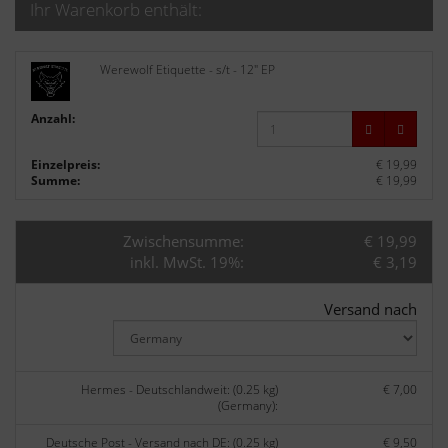
Ihr Warenkorb enthält:
Werewolf Etiquette - s/t - 12" EP
Anzahl:
Einzelpreis:
€ 19,99
Summe:
€ 19,99
Zwischensumme:
€ 19,99
inkl. MwSt. 19%:
€ 3,19
Versand nach
Hermes - Deutschlandweit: (0.25 kg)
€ 7,00
(Germany):
Deutsche Post - Versand nach DE: (0.25 kg)
€ 9,50