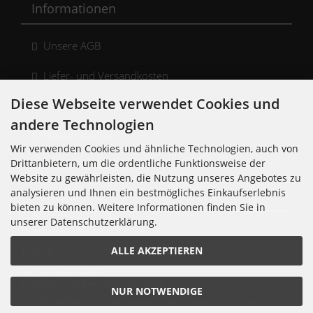
Informationen
Unsere AGB
Liefer- und Versandkosten
Diese Webseite verwendet Cookies und
Privatsphäre und Datenschutz
andere Technologien
Widerrufsrecht
Wir verwenden Cookies und ähnliche Technologien, auch von
Drittanbietern, um die ordentliche Funktionsweise der
Widerrufsformular
Website zu gewährleisten, die Nutzung unseres Angebotes zu
analysieren und Ihnen ein bestmögliches Einkaufserlebnis
Kontakt
bieten zu können. Weitere Informationen finden Sie in
unserer Datenschutzerklärung.
Noisolution
Cuvrystr. 30
ALLE AKZEPTIEREN
10997 Berlin
Tel: 030 - 610 74 712
E-Mail: order[at]noisolution[punkt]de
NUR NOTWENDIGE
© 2018 Alle Rechte bei Noisolution. Änderungen vorbehalten.