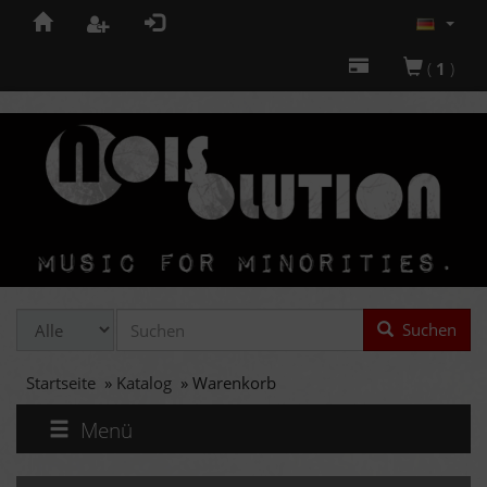
(
1
)
Suchen
Startseite
»
Katalog
»
Warenkorb
Menü