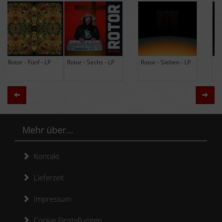
Rotor - Sechs - LP
Rotor - Sieben - LP
Hodja - The Band -
LP (Limited Edition
Re-Issue)
Zurück
Weit
Mehr über...
Kontakt
Lieferzeit
Impressum
Cookie Einstellungen