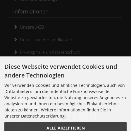
Informationen
Unsere AGB
Liefer- und Versandkosten
Privatsphäre und Datenschutz
Widerrufsrecht
Diese Webseite verwendet Cookies und
andere Technologien
Widerrufsformular
Wir verwenden Cookies und ähnliche Technologien, auch von
Kontakt
Drittanbietern, um die ordentliche Funktionsweise der
Website zu gewährleisten, die Nutzung unseres Angebotes zu
analysieren und Ihnen ein bestmögliches Einkaufserlebnis
bieten zu können. Weitere Informationen finden Sie in
unserer Datenschutzerklärung.
Noisolution
ALLE AKZEPTIEREN
Cuvrystr. 30