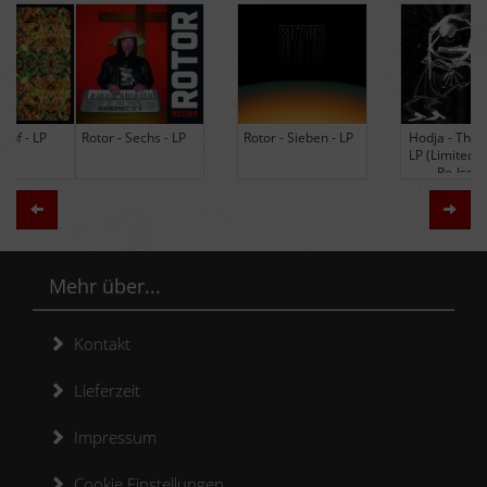
Rotor - Sechs - LP
Rotor - Sieben - LP
Hodja - The Band -
LP (Limited Edition
Re-Issue)
Zurück
Weit
Mehr über...
Kontakt
Lieferzeit
Impressum
Cookie Einstellungen