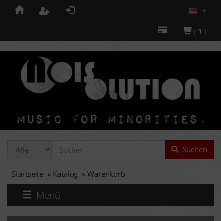
(
1
)
Suchen
Startseite
»
Katalog
»
Warenkorb
Menü