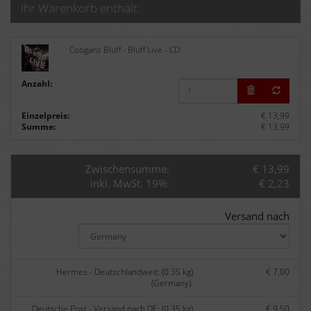
Ihr Warenkorb enthält:
Coogans Bluff - Bluff Live - CD
Anzahl:
Einzelpreis:
€ 13,99
Summe:
€ 13,99
Zwischensumme:
€ 13,99
inkl. MwSt. 19%:
€ 2,23
Versand nach
Hermes - Deutschlandweit: (0.35 kg)
€ 7,00
(Germany):
Deutsche Post - Versand nach DE: (0.35 kg)
€ 9,50