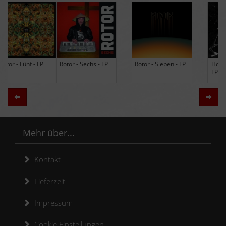
Rotor - Sechs - LP
Rotor - Sieben - LP
Hodja - The Band -
LP (Limited Edition
Re-Issue)
Zurück
Weit
Mehr über...
Kontakt
Lieferzeit
Impressum
Cookie Einstellungen