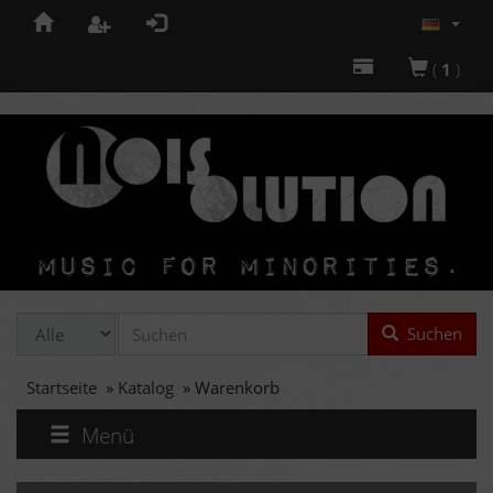
(
1
)
Suchen
Startseite
»
Katalog
»
Warenkorb
Menü