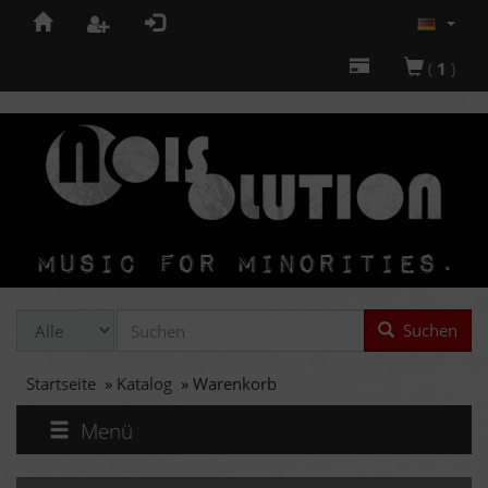
(
1
)
Suchen
Startseite
»
Katalog
»
Warenkorb
Menü