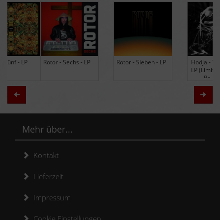
Rotor - Sechs - LP
Rotor - Sieben - LP
Hodja - The Band -
LP (Limited Edition
Re-Issue)
Zurück
Weit
Mehr über...
Kontakt
Lieferzeit
Impressum
Cookie Einstellungen