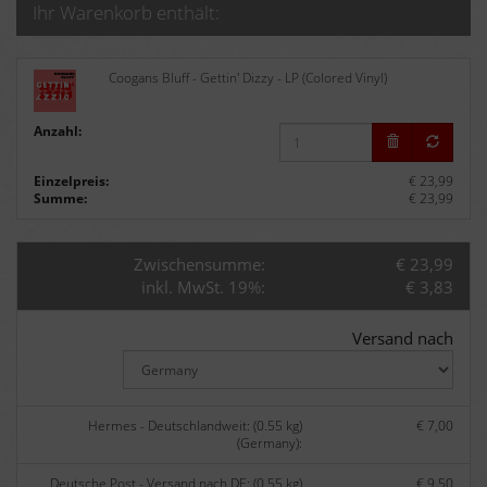
Ihr Warenkorb enthält:
Coogans Bluff - Gettin' Dizzy - LP (Colored Vinyl)
Anzahl:
Einzelpreis:
€ 23,99
Summe:
€ 23,99
Zwischensumme:
€ 23,99
inkl. MwSt. 19%:
€ 3,83
Versand nach
Hermes - Deutschlandweit: (0.55 kg)
€ 7,00
(Germany):
Deutsche Post - Versand nach DE: (0.55 kg)
€ 9,50