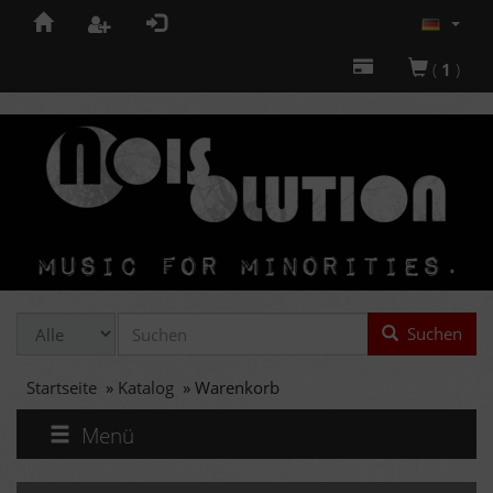
(
1
)
Suchen
Startseite
»
Katalog
»
Warenkorb
Menü