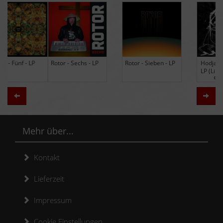
Rotor - Sechs - LP
Rotor - Sieben - LP
Hodja - The Band -
LP (Limited Edition
Re-Issue)
Zurück
Weit
Mehr über...
Kontakt
Lieferzeit
Impressum
Cookie Einstellungen