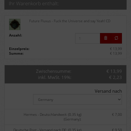
Ihr Warenkorb enthält:
Future Fluxus - Fuck the Universe and say Yeah! CD
Anzahl:
Einzelpreis:
€ 13,99
Summe:
€ 13,99
Zwischensumme:
€ 13,99
inkl. MwSt. 19%:
€ 2,23
Versand nach
Hermes - Deutschlandweit: (0.35 kg)
€ 7,00
(Germany):
Deutsche Post - Versand nach DE: (0.35 kg)
€ 9,50