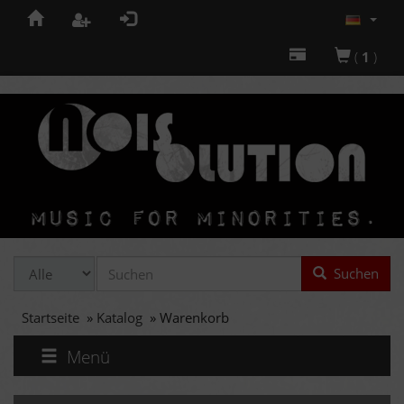
(
1
)
Suchen
Startseite
»
Katalog
»
Warenkorb
Menü