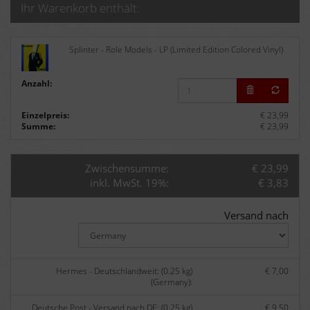
Ihr Warenkorb enthält:
Splinter - Role Models - LP (Limited Edition Colored Vinyl)
Anzahl:
Einzelpreis:
€ 23,99
Summe:
€ 23,99
Zwischensumme:
€ 23,99
inkl. MwSt. 19%:
€ 3,83
Versand nach
Hermes - Deutschlandweit: (0.25 kg)
€ 7,00
(Germany):
Deutsche Post - Versand nach DE: (0.25 kg)
€ 9,50