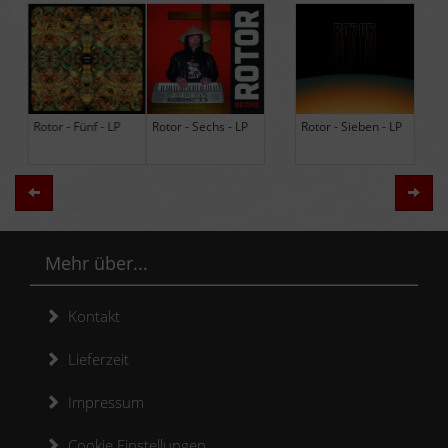
Rotor - Sechs - LP
Rotor - Sieben - LP
Hodja - The Band -
LP (Limited Edition
Re-Issue)
Zurück
Weit
Mehr über...
Kontakt
Lieferzeit
Impressum
Cookie Einstellungen