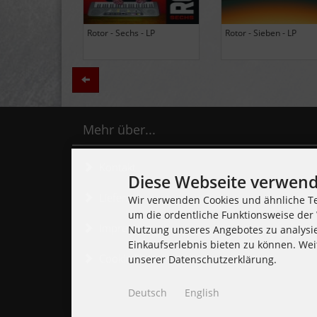
Black Lung - Ancients - LP
Daily Thompson - Glue - 
(Limited Edition Colored
(Club 100 Limited Edition
Vinyl)
Zurück
Mehr über...
Kontakt
Diese Webseite verwend
Lieferzeit
Wir verwenden Cookies und ähnliche Te
um die ordentliche Funktionsweise der 
Impressum
Nutzung unseres Angebotes zu analysi
Einkaufserlebnis bieten zu können. Wei
Cookie Einstellungen
unserer Datenschutzerklärung.
Deutsch
English