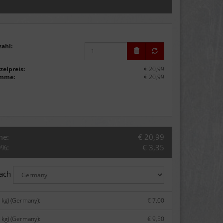
zahl:
zelpreis:
€ 20,99
mme:
€ 20,99
me:
€ 20,99
9%:
€ 3,35
nach
 kg) (Germany):
€ 7,00
 kg) (Germany):
€ 9,50