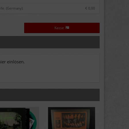
lle. (Germany):
€ 0,00
Kasse
er einlösen.