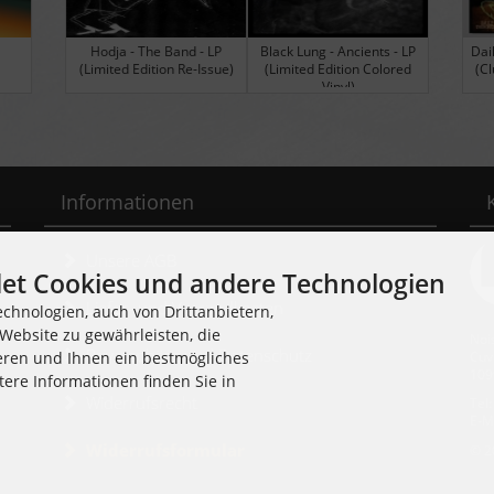
LP
Red Mess - Hi-Tech
Firewater - Live in Portland
H
)
Starvation - LP (Colored
/ Oregon - LP (limitiert!
Vinyl signed)
Farbiges Vinyl, plus Poster,
plus Download)
Informationen
Unsere AGB
et Cookies und andere Technologien
Liefer- und Versandkosten
chnologien, auch von Drittanbietern,
Website zu gewährleisten, die
Noi
Privatsphäre und Datenschutz
Cuv
eren und Ihnen ein bestmögliches
109
tere Informationen finden Sie in
Widerrufsrecht
Tel
E-M
Widerrufsformular
© 2