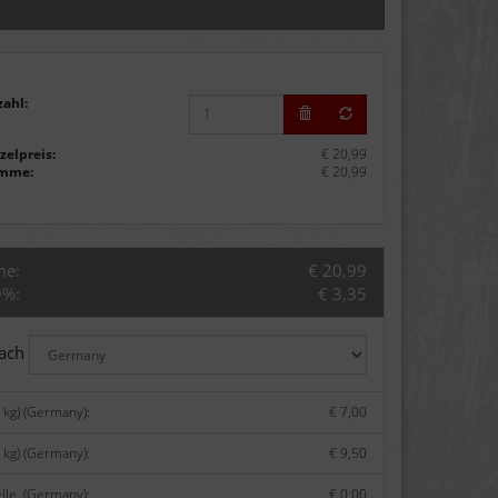
zahl:
zelpreis:
€ 20,99
mme:
€ 20,99
me:
€ 20,99
9%:
€ 3,35
nach
 kg) (Germany):
€ 7,00
 kg) (Germany):
€ 9,50
lle. (Germany):
€ 0,00