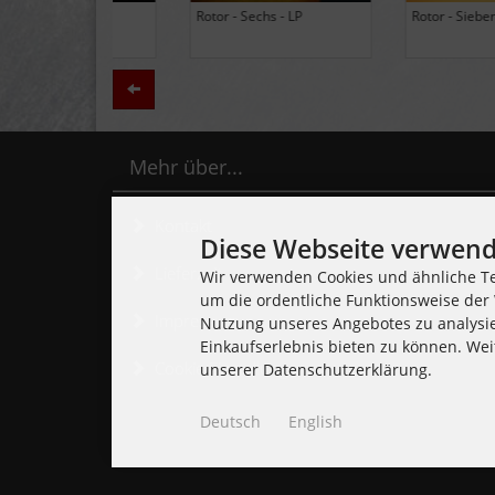
Black Lung - Ancients - LP
Daily Thompson - Glue - 
(Limited Edition Colored
(Club 100 Limited Edition
Vinyl)
Zurück
Mehr über...
Kontakt
Diese Webseite verwend
Lieferzeit
Wir verwenden Cookies und ähnliche Te
um die ordentliche Funktionsweise der 
Impressum
Nutzung unseres Angebotes zu analysi
Einkaufserlebnis bieten zu können. Wei
Cookie Einstellungen
unserer Datenschutzerklärung.
Deutsch
English