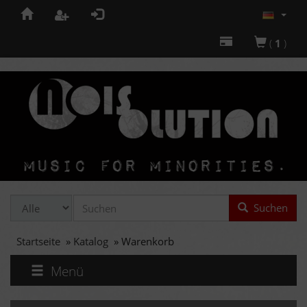
(
1
)
Suchen
Startseite
»
Katalog
»
Warenkorb
Menü