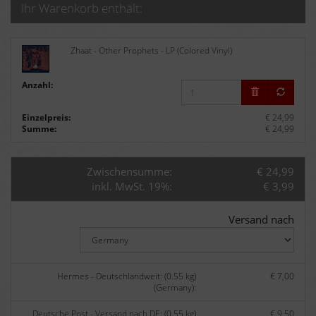
Ihr Warenkorb enthält:
Zhaat - Other Prophets - LP (Colored Vinyl)
Anzahl:
Einzelpreis:
€ 24,99
Summe:
€ 24,99
Zwischensumme:
€ 24,99
inkl. MwSt. 19%:
€ 3,99
Versand nach
Hermes - Deutschlandweit: (0.55 kg)
€ 7,00
(Germany):
Deutsche Post - Versand nach DE: (0.55 kg)
€ 9,50