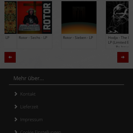
Rotor - Sechs - LP
Rotor - Sieben - LP
Hodja - The Band -
LP (Limited Edition
Re-Issue)
Zurück
Weit
Mehr über...
Kontakt
Lieferzeit
Impressum
Cookie Einstellungen