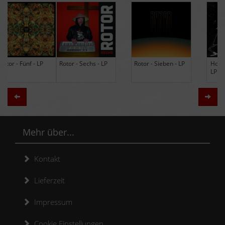
Rotor - Sechs - LP
Rotor - Sieben - LP
Hodja - The Band -
LP (Limited Edition
Re-Issue)
Zurück
Weit
Mehr über...
Kontakt
Lieferzeit
Impressum
Cookie Einstellungen