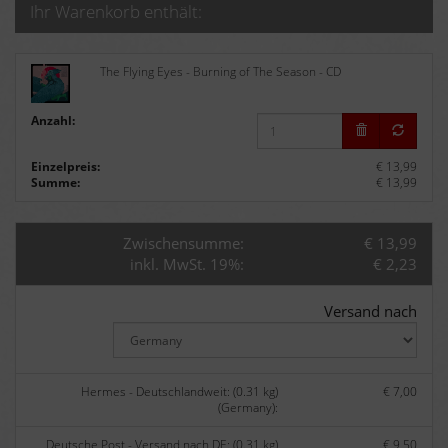
Ihr Warenkorb enthält:
The Flying Eyes - Burning of The Season - CD
Anzahl:
Einzelpreis:
€ 13,99
Summe:
€ 13,99
Zwischensumme:
€ 13,99
inkl. MwSt. 19%:
€ 2,23
Versand nach
Hermes - Deutschlandweit: (0.31 kg)
€ 7,00
(Germany):
Deutsche Post - Versand nach DE: (0.31 kg)
€ 9,50