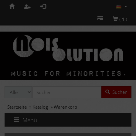
(
1
)
Suchen
Startseite
»
Katalog
»
Warenkorb
Menü