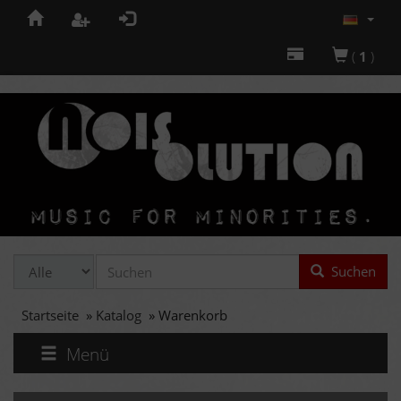
(
1
)
Suchen
Startseite
»
Katalog
»
Warenkorb
Menü