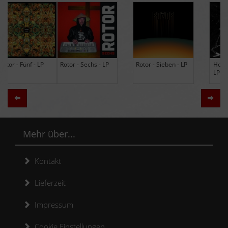
Rotor - Sechs - LP
Rotor - Sieben - LP
Hodja - The Band -
LP (Limited Edition
Re-Issue)
Zurück
Weit
Mehr über...
Kontakt
Lieferzeit
Impressum
Cookie Einstellungen