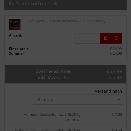
Ihr Warenkorb enthält:
Red Mess - Hi-Tech Starvation - LP (Colored Vinyl)
Anzahl:
Einzelpreis:
€ 24,99
Summe:
€ 24,99
Zwischensumme:
€ 24,99
inkl. MwSt. 19%:
€ 3,99
Versand nach
Hermes - Deutschlandweit: (0.25 kg)
€ 7,00
(Germany):
Deutsche Post - Versand nach DE: (0.25 kg)
€ 9,50