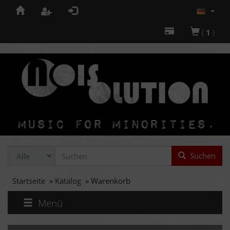
(
1
)
Suchen
Startseite
»
Katalog
»
Warenkorb
Menü