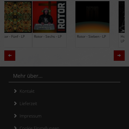
Rotor - Sechs - LP
Rotor - Sieben - LP
Hodja - The Band -
LP (Limited Edition
Re-Issue)
Zurück
Weit
Mehr über...
Kontakt
Lieferzeit
Impressum
Cookie Einstellungen