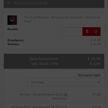
Ihr Warenkorb enthält:
The Great Machine - Working Class Anarchist - LP (Colored
Vinyl)
Anzahl:
Einzelpreis:
€ 24,99
Summe:
€ 24,99
Zwischensumme:
€ 24,99
inkl. MwSt. 19%:
€ 3,99
Versand nach
Hermes - Deutschlandweit: (0.25 kg)
€ 7,00
(Germany):
Deutsche Post - Versand nach DE: (0.25 kg)
€ 9,50