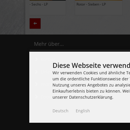
Black Lung - Ancients - LP
Daily Thompson - Glue - 
(Limited Edition Colored
(Club 100 Limited Edition
Vinyl)
Zurück
Mehr über...
Kontakt
Diese Webseite verwend
Lieferzeit
Wir verwenden Cookies und ähnliche Te
um die ordentliche Funktionsweise der 
Impressum
Nutzung unseres Angebotes zu analysi
Einkaufserlebnis bieten zu können. Wei
Cookie Einstellungen
unserer Datenschutzerklärung.
Deutsch
English