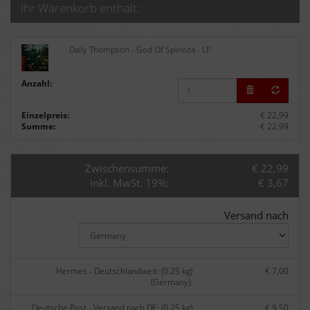
Ihr Warenkorb enthält:
Daily Thompson - God Of Spinoza - LP
Anzahl:
Einzelpreis:
€ 22,99
Summe:
€ 22,99
Zwischensumme:
€ 22,99
inkl. MwSt. 19%:
€ 3,67
Versand nach
Hermes - Deutschlandweit: (0.25 kg)
€ 7,00
(Germany):
Deutsche Post - Versand nach DE: (0.25 kg)
€ 9,50