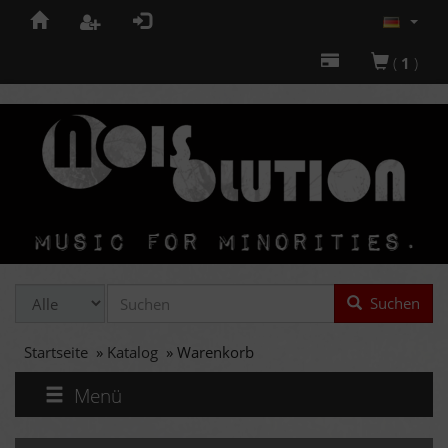
(
1
)
Suchen
Startseite
»
Katalog
»
Warenkorb
Menü