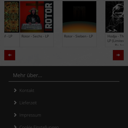
Rotor - Sechs - LP
Rotor - Sieben - LP
Hodja - The Band -
LP (Limited Edition
Re-Issue)
Zurück
Weit
Mehr über...
Kontakt
Lieferzeit
Impressum
Cookie Einstellungen