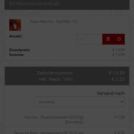
Ihr Warenkorb enthält:
Yeast Machine - Bad Milk - CD
Anzahl:
Einzelpreis:
€ 13,99
Summe:
€ 13,99
Zwischensumme:
€ 13,99
inkl. MwSt. 19%:
€ 2,23
Versand nach
Hermes - Deutschlandweit: (0.25 kg)
€ 7,00
(Germany):
Deutsche Post - Versand nach DE: (0.25 kg)
€ 9,50