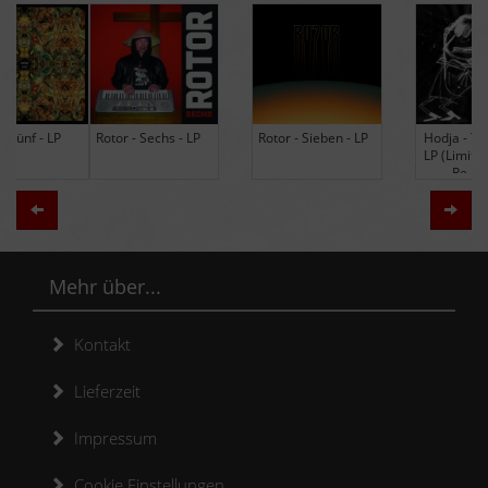
Rotor - Sechs - LP
Rotor - Sieben - LP
Hodja - The Band -
LP (Limited Edition
Re-Issue)
Zurück
Weit
Mehr über...
Kontakt
Lieferzeit
Impressum
Cookie Einstellungen