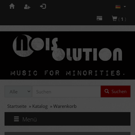
(
1
)
Suchen
Startseite
»
Katalog
»
Warenkorb
Menü