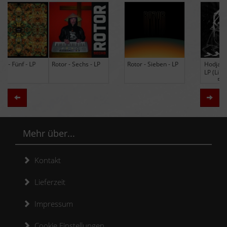
Rotor - Sechs - LP
Rotor - Sieben - LP
Hodja - The Band -
LP (Limited Edition
Re-Issue)
Zurück
Weit
Mehr über...
Kontakt
Lieferzeit
Impressum
Cookie Einstellungen