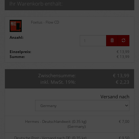
Ihr Warenkorb enthält:
Foetus - Flow CD
Anzahl:
Einzelpreis:
€ 13,99
Summe:
€ 13,99
Zwischensumme:
€ 13,99
inkl. MwSt. 19%:
€ 2,23
Versand nach
Hermes - Deutschlandweit: (0.35 kg)
€ 7,00
(Germany):
Deutsche Post - Versand nach DE: (0.35 kg)
€ 9,50