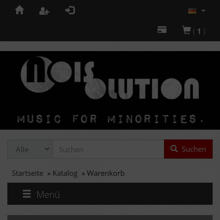
(
1
)
Suchen
Startseite
»
Katalog
»
Warenkorb
Menü