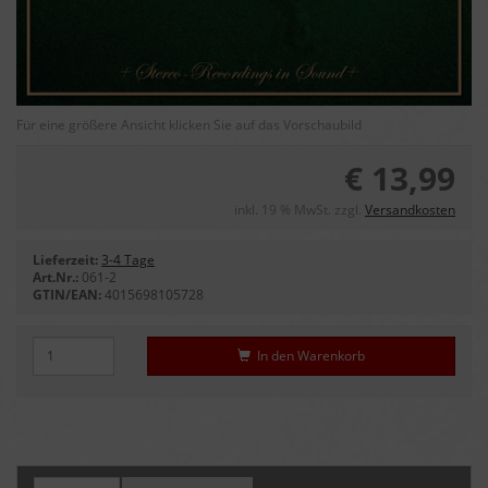
Für eine größere Ansicht klicken Sie auf das Vorschaubild
€ 13,99
inkl. 19 % MwSt. zzgl.
Versandkosten
Lieferzeit:
3-4 Tage
Art.Nr.:
061-2
GTIN/EAN:
4015698105728
In den Warenkorb