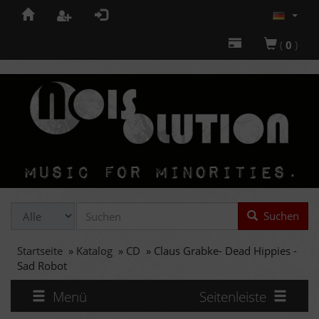
(
0
)
Suchen
Startseite
»
Katalog
»
CD
»
Claus Grabke- Dead Hippies -
Sad Robot
Menü
Seitenleiste