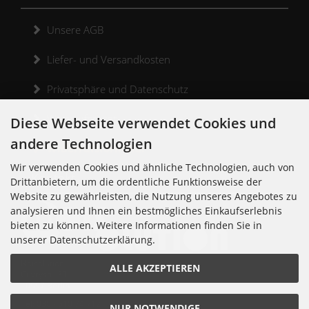
Unsere AGB
Liefer- und Versandkosten
Privatsphäre und Datenschutz
Widerrufsrecht
Diese Webseite verwendet Cookies und
andere Technologien
Widerrufsformular
Wir verwenden Cookies und ähnliche Technologien, auch von
Kontakt
Drittanbietern, um die ordentliche Funktionsweise der
Website zu gewährleisten, die Nutzung unseres Angebotes zu
analysieren und Ihnen ein bestmögliches Einkaufserlebnis
bieten zu können. Weitere Informationen finden Sie in
unserer Datenschutzerklärung.
Noisolution
ALLE AKZEPTIEREN
Cuvrystr. 30
10997 Berlin
Tel: 030 - 610 74 712
NUR NOTWENDIGE