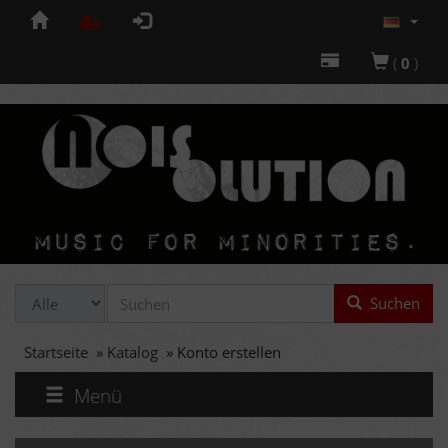
(
0
)
Suchen
Startseite
»
Katalog
»
Konto erstellen
Menü