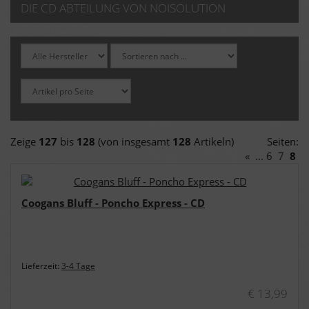
DIE CD ABTEILUNG VON NOISOLUTION
Zeige
127
bis
128
(von insgesamt
128
Artikeln)
Seiten:
«
...
6
7
8
Coogans Bluff - Poncho Express - CD
Lieferzeit:
3-4 Tage
€ 13,99