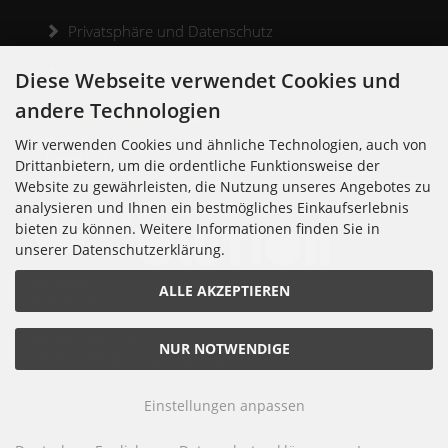
Privatsphäre und Datenschutz
Widerrufsrecht
Diese Webseite verwendet Cookies und
andere Technologien
Widerrufsformular
Wir verwenden Cookies und ähnliche Technologien, auch von
Kontakt
Drittanbietern, um die ordentliche Funktionsweise der
Website zu gewährleisten, die Nutzung unseres Angebotes zu
analysieren und Ihnen ein bestmögliches Einkaufserlebnis
bieten zu können. Weitere Informationen finden Sie in
unserer Datenschutzerklärung.
Noisolution
ALLE AKZEPTIEREN
Cuvrystr. 30
10997 Berlin
Tel: 030 - 610 74 712
NUR NOTWENDIGE
E-Mail: order[at]noisolution[punkt]de
© 2018 Alle Rechte bei Noisolution. Änderungen vorbehalten.
Einstellungen anpassen
Noisolution © 2026 | Template © 2026 by Karl
mod
ified eCommerce Shopsoftware © 2009-2026