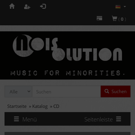
(
0
)
Suchen
Startseite
»
Katalog
»
CD
Menü
Seitenleiste