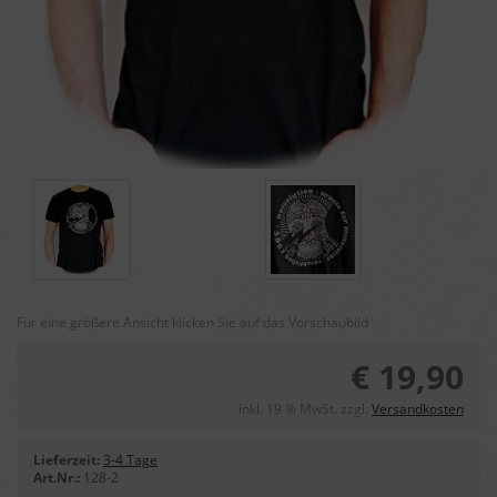
Für eine größere Ansicht klicken Sie auf das Vorschaubild
€ 19,90
inkl. 19 % MwSt. zzgl.
Versandkosten
Lieferzeit:
3-4 Tage
Art.Nr.:
128-2