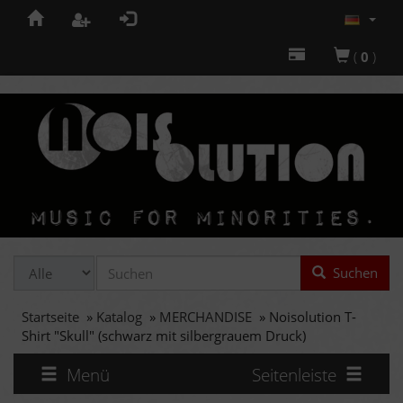
(
0
)
Suchen
Startseite
»
Katalog
»
MERCHANDISE
»
Noisolution T-
Shirt "Skull" (schwarz mit silbergrauem Druck)
Menü
Seitenleiste