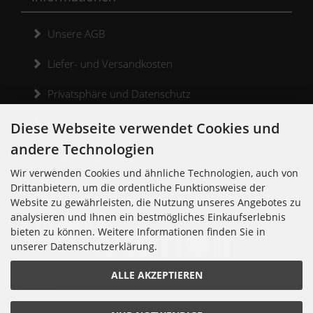
Unsere AGB
Liefer- und Versandkosten
Privatsphäre und Datenschutz
Widerrufsrecht
Diese Webseite verwendet Cookies und
andere Technologien
Widerrufsformular
Wir verwenden Cookies und ähnliche Technologien, auch von
Kontakt
Drittanbietern, um die ordentliche Funktionsweise der
Website zu gewährleisten, die Nutzung unseres Angebotes zu
analysieren und Ihnen ein bestmögliches Einkaufserlebnis
bieten zu können. Weitere Informationen finden Sie in
unserer Datenschutzerklärung.
Noisolution
ALLE AKZEPTIEREN
Cuvrystr. 30
10997 Berlin
Tel: 030 - 610 74 712