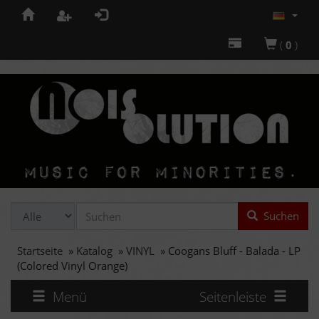
(
0
)
Suchen
Startseite
»
Katalog
»
VINYL
»
Coogans Bluff - Balada - LP
(Colored Vinyl Orange)
Menü
Seitenleiste