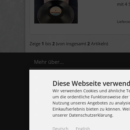
mit 4 
Lieferze
Zeige
1
bis
2
(von insgesamt
2
Artikeln)
Mehr über...
Kontakt
Diese Webseite verwend
Lieferzeit
Wir verwenden Cookies und ähnliche Te
um die ordentliche Funktionsweise der 
Impressum
Nutzung unseres Angebotes zu analysi
Einkaufserlebnis bieten zu können. Wei
Cookie Einstellungen
unserer Datenschutzerklärung.
Deutsch
English