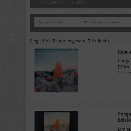
Ihre Suche nach: c-side
Zeige
1
bis
2
(von insgesamt
2
Artikeln)
Coogan
Coogan
EP im 
Lieferze
Coogan
Editio
Limite