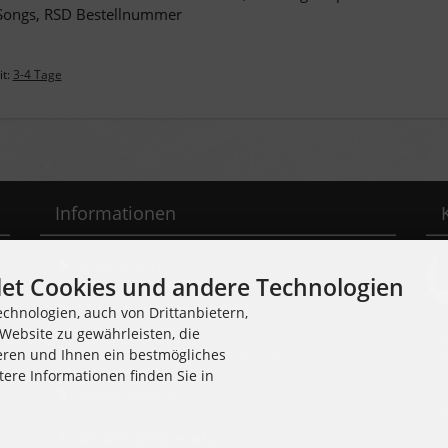
Songs, RSD Bestellnummer
it:
3-4 Tage
Informationen
Unsere AGB
et Cookies und andere Technologien
Liefer- und Versandkosten
chnologien, auch von Drittanbietern,
Website zu gewährleisten, die
Noi
Privatsphäre und Datenschutz
Cuv
eren und Ihnen ein bestmögliches
109
tere Informationen finden Sie in
Widerrufsrecht
Tel
E-M
Widerrufsformular
© 2