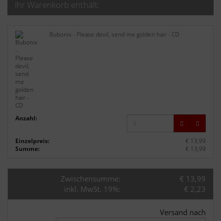
Ihr Warenkorb enthält:
Bubonix - Please devil, send me golden hair - CD
Anzahl:
Einzelpreis:
€ 13,99
Summe:
€ 13,99
Zwischensumme:
€ 13,99
inkl. MwSt. 19%:
€ 2,23
Versand nach