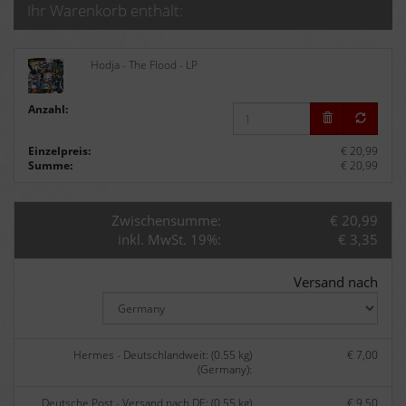
Ihr Warenkorb enthält:
Hodja - The Flood - LP
Anzahl:
Einzelpreis:
€ 20,99
Summe:
€ 20,99
Zwischensumme:
€ 20,99
inkl. MwSt. 19%:
€ 3,35
Versand nach
Hermes - Deutschlandweit: (0.55 kg)
€ 7,00
(Germany):
Deutsche Post - Versand nach DE: (0.55 kg)
€ 9,50