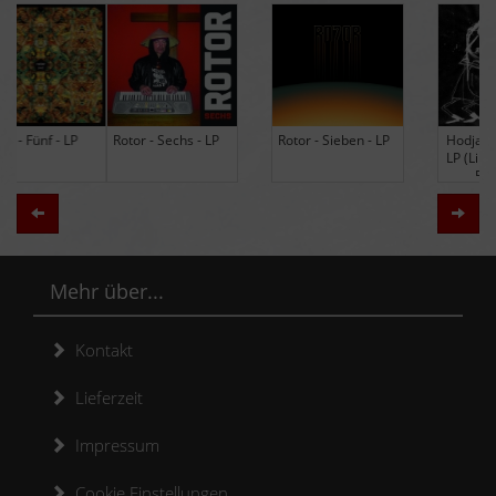
Rotor - Sechs - LP
Rotor - Sieben - LP
Hodja - The Band -
LP (Limited Edition
Re-Issue)
Zurück
Weit
Mehr über...
Kontakt
Lieferzeit
Impressum
Cookie Einstellungen