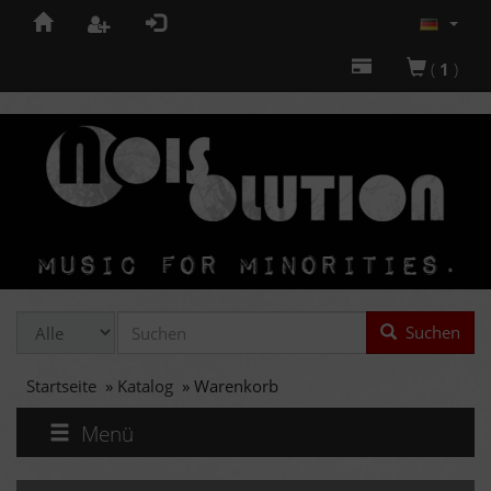
(
1
)
Suchen
Startseite
»
Katalog
»
Warenkorb
Menü