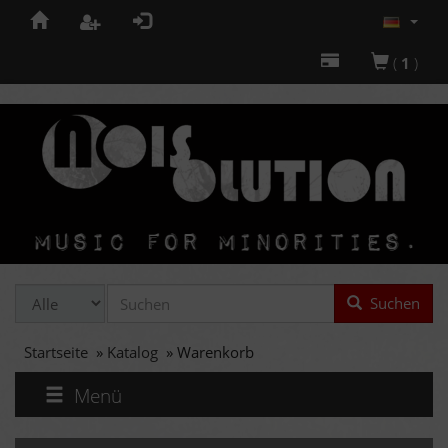
(
1
)
Suchen
Startseite
»
Katalog
»
Warenkorb
Menü