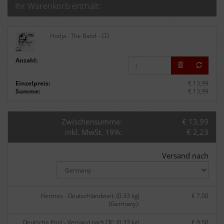
Ihr Warenkorb enthält:
Hodja - The Band - CD
Anzahl:
Einzelpreis:
€ 13,99
Summe:
€ 13,99
Zwischensumme:
€ 13,99
inkl. MwSt. 19%:
€ 2,23
Versand nach
Hermes - Deutschlandweit: (0.33 kg)
€ 7,00
(Germany):
Deutsche Post - Versand nach DE: (0.33 kg)
€ 9,50