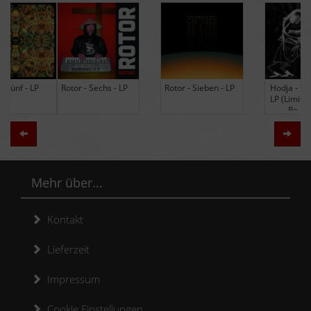
Rotor - Sechs - LP
Rotor - Sieben - LP
Hodja - The Band -
LP (Limited Edition
Re-Issue)
Zurück
Weit
Mehr über...
Kontakt
Lieferzeit
Impressum
Cookie Einstellungen