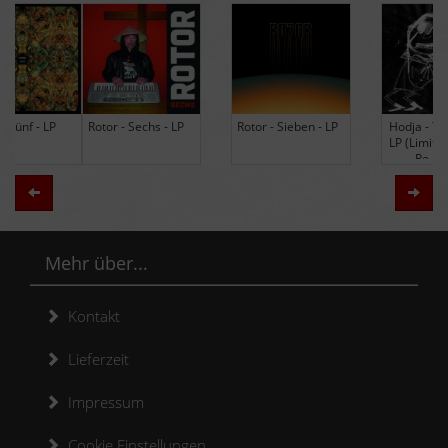
Rotor - Sechs - LP
Rotor - Sieben - LP
Hodja - The Band -
LP (Limited Edition
Re-Issue)
Zurück
Weit
Mehr über...
Kontakt
Lieferzeit
Impressum
Cookie Einstellungen