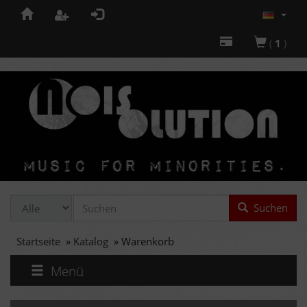
(
1
)
Suchen
Startseite
»
Katalog
»
Warenkorb
Menü