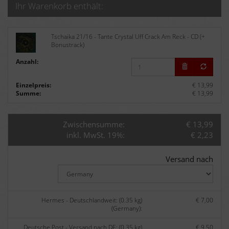
Ihr Warenkorb enthält:
Tschaika 21/16 - Tante Crystal Uff Crack Am Reck - CD (+
Bonustrack)
Anzahl:
Einzelpreis:
€ 13,99
Summe:
€ 13,99
Zwischensumme:
€ 13,99
inkl. MwSt. 19%:
€ 2,23
Versand nach
Hermes - Deutschlandweit: (0.35 kg)
€ 7,00
(Germany):
Deutsche Post - Versand nach DE: (0.35 kg)
€ 9,50