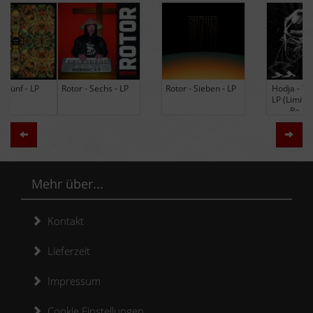
Rotor - Sechs - LP
Rotor - Sieben - LP
Hodja - The Band -
LP (Limited Edition
Re-Issue)
Zurück
Weit
Mehr über...
Kontakt
Lieferzeit
Impressum
Cookie Einstellungen