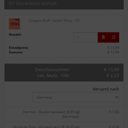
Ihr Warenkorb enthält:
Coogans Bluff - Gettin' Dizzy - CD
Anzahl:
Einzelpreis:
€ 13,99
Summe:
€ 13,99
Zwischensumme:
€ 13,99
inkl. MwSt. 19%:
€ 2,23
Versand nach
Hermes - Deutschlandweit: (0.35 kg)
€ 7,00
(Germany):
Deutsche Post - Versand nach DE: (0.35 kg)
€ 9,50