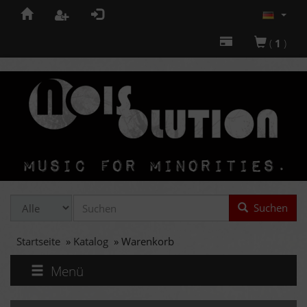
(
1
)
Suchen
Startseite
»
Katalog
»
Warenkorb
Menü