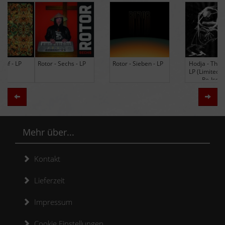
Rotor - Sechs - LP
Rotor - Sieben - LP
Hodja - The Band -
LP (Limited Edition
Re-Issue)
Zurück
Weit
Mehr über...
Kontakt
Lieferzeit
Impressum
Cookie Einstellungen