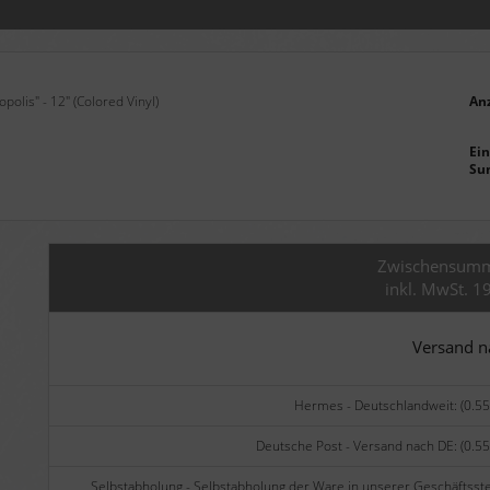
polis" - 12" (Colored Vinyl)
An
Ein
Su
Zwischensum
inkl. MwSt. 1
Versand 
Hermes - Deutschlandweit: (0.55
Deutsche Post - Versand nach DE: (0.55
Selbstabholung - Selbstabholung der Ware in unserer Geschäftsste