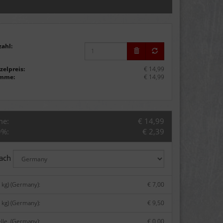
zahl:
zelpreis:
€ 14,99
mme:
€ 14,99
me:
€ 14,99
9%:
€ 2,39
nach
 kg) (Germany):
€ 7,00
 kg) (Germany):
€ 9,50
lle. (Germany):
€ 0,00