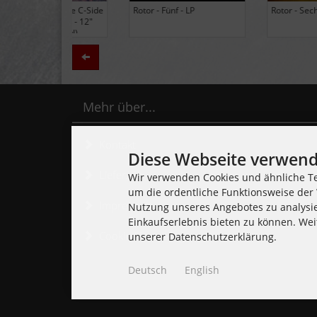
Black Lung - Ancients - LP
Daily Thompson - Glue - 
(Limited Edition Colored
(Club 100 Limited Edition
Vinyl)
Zurück
Mehr über...
Kontakt
Diese Webseite verwend
Lieferzeit
Wir verwenden Cookies und ähnliche Te
um die ordentliche Funktionsweise der 
Impressum
Nutzung unseres Angebotes zu analysi
Einkaufserlebnis bieten zu können. Wei
Cookie Einstellungen
unserer Datenschutzerklärung.
Deutsch
English