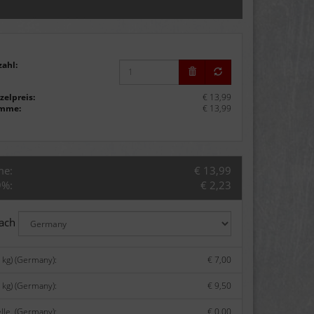
zahl:
zelpreis:
€ 13,99
mme:
€ 13,99
me:
€ 13,99
9%:
€ 2,23
nach
 kg) (Germany):
€ 7,00
 kg) (Germany):
€ 9,50
lle. (Germany):
€ 0,00