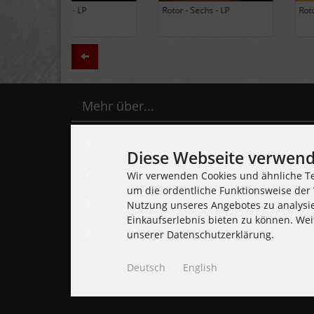
Black Lung - Ancients - LP
Daily Thompson - Glue - 
(Limited Edition Colored
(Club 100 Limited Edition
Vinyl)
Zurück
Mehr über...
Kontakt
Diese Webseite verwend
Lieferzeit
Wir verwenden Cookies und ähnliche Te
um die ordentliche Funktionsweise der 
Impressum
Nutzung unseres Angebotes zu analysi
Einkaufserlebnis bieten zu können. Wei
Cookie Einstellungen
unserer Datenschutzerklärung.
Deutsch
English