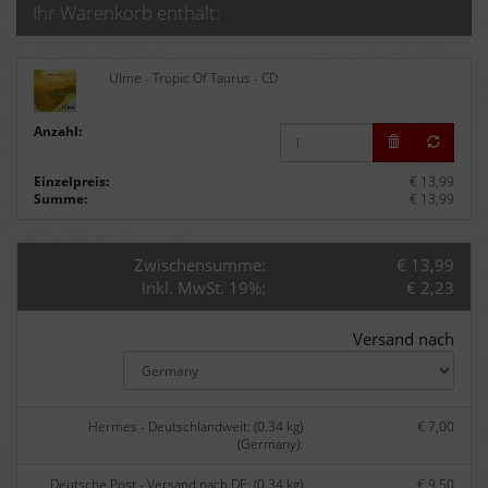
Ihr Warenkorb enthält:
Ulme - Tropic Of Taurus - CD
Anzahl:
Einzelpreis:
€ 13,99
Summe:
€ 13,99
Zwischensumme:
€ 13,99
inkl. MwSt. 19%:
€ 2,23
Versand nach
Hermes - Deutschlandweit: (0.34 kg)
€ 7,00
(Germany):
Deutsche Post - Versand nach DE: (0.34 kg)
€ 9,50