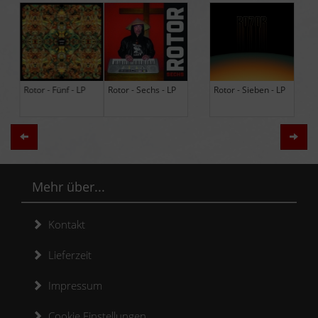
Rotor - Sechs - LP
Rotor - Sieben - LP
Hodja - The Band -
LP (Limited Edition
Re-Issue)
Zurück
Weit
Mehr über...
Kontakt
Lieferzeit
Impressum
Cookie Einstellungen