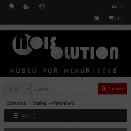
(
1
)
Suchen
Startseite
»
Katalog
»
Warenkorb
Menü