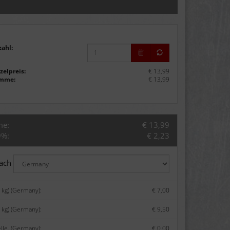
zahl:
zelpreis:
€ 13,99
mme:
€ 13,99
me:
€ 13,99
9%:
€ 2,23
nach
 kg) (Germany):
€ 7,00
 kg) (Germany):
€ 9,50
lle. (Germany):
€ 0,00