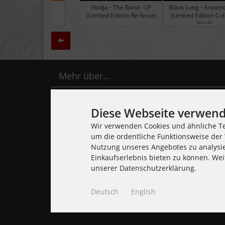
Black Lung - Ancients - LP
Daily Thompson - Glue - 
(Limited Edition Colored
(Club 100 Limited Edition
Vinyl)
Zurück
Mehr über...
Kontakt
Diese Webseite verwend
Lieferzeit
Wir verwenden Cookies und ähnliche Te
um die ordentliche Funktionsweise der 
Impressum
Nutzung unseres Angebotes zu analysi
Einkaufserlebnis bieten zu können. Wei
Cookie Einstellungen
unserer Datenschutzerklärung.
Deutsch
English