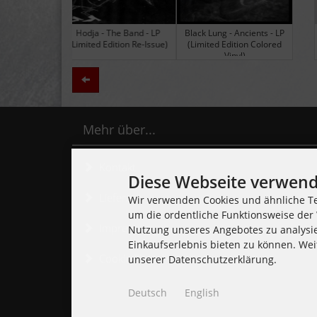
Black Lung - Ancients - LP
Daily Thompson - Glue - 
(Limited Edition Colored
(Club 100 Limited Edition
Vinyl)
Zurück
Mehr über...
Kontakt
Diese Webseite verwend
Lieferzeit
Wir verwenden Cookies und ähnliche Te
um die ordentliche Funktionsweise der 
Impressum
Nutzung unseres Angebotes zu analysi
Einkaufserlebnis bieten zu können. Wei
Cookie Einstellungen
unserer Datenschutzerklärung.
Deutsch
English