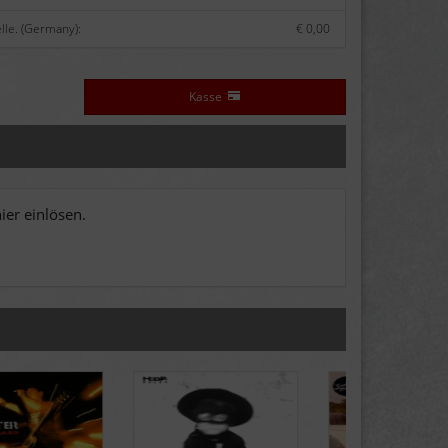
lle. (Germany):
€ 0,00
Kasse
er einlösen.