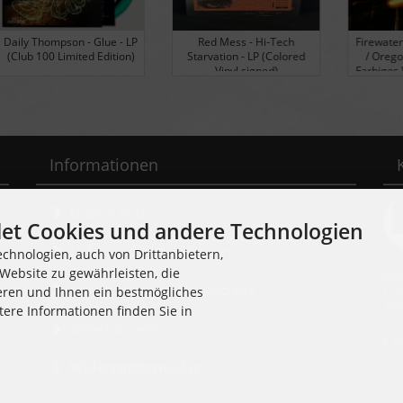
LP
Red Mess - Hi-Tech
Firewater - Live in Portland
H
)
Starvation - LP (Colored
/ Oregon - LP (limitiert!
Vinyl signed)
Farbiges Vinyl, plus Poster,
plus Download)
Informationen
Unsere AGB
et Cookies und andere Technologien
Liefer- und Versandkosten
chnologien, auch von Drittanbietern,
Website zu gewährleisten, die
Noi
Privatsphäre und Datenschutz
Cuv
eren und Ihnen ein bestmögliches
109
tere Informationen finden Sie in
Widerrufsrecht
Tel
E-M
Widerrufsformular
© 2