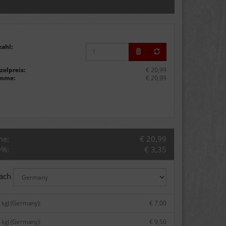
zahl:
zelpreis:
€ 20,99
mme:
€ 20,99
me:
€ 20,99
9%:
€ 3,35
nach
 kg) (Germany):
€ 7,00
 kg) (Germany):
€ 9,50