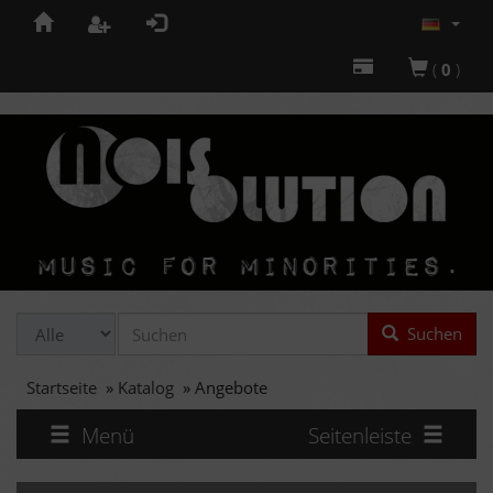
(
0
)
Suchen
Startseite
»
Katalog
»
Angebote
Menü
Seitenleiste