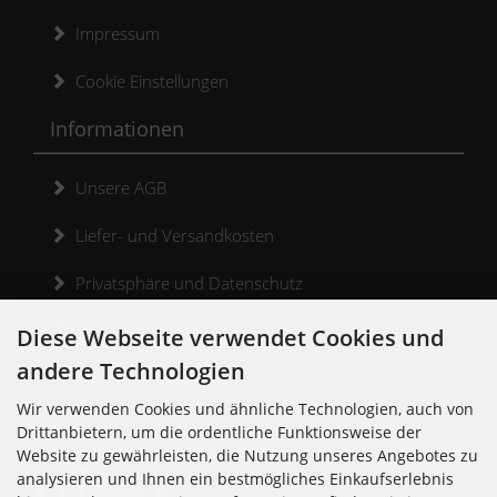
Impressum
Cookie Einstellungen
Informationen
Unsere AGB
Liefer- und Versandkosten
Privatsphäre und Datenschutz
Widerrufsrecht
Diese Webseite verwendet Cookies und
andere Technologien
Widerrufsformular
Wir verwenden Cookies und ähnliche Technologien, auch von
Kontakt
Drittanbietern, um die ordentliche Funktionsweise der
Website zu gewährleisten, die Nutzung unseres Angebotes zu
analysieren und Ihnen ein bestmögliches Einkaufserlebnis