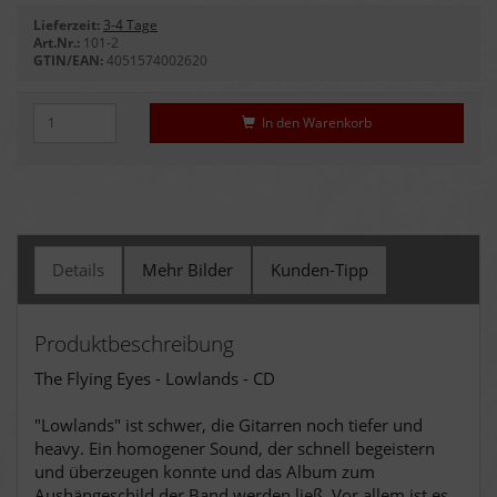
Lieferzeit:
3-4 Tage
Art.Nr.:
101-2
GTIN/EAN:
4051574002620
In den Warenkorb
Details
Mehr Bilder
Kunden-Tipp
Produktbeschreibung
The Flying Eyes - Lowlands - CD
"Lowlands"
ist schwer, die Gitarren noch tiefer und
heavy. Ein homogener Sound, der schnell begeistern
und überzeugen konnte und das Album zum
Aushängeschild der Band werden ließ. Vor allem ist es