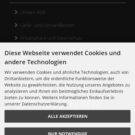
Unsere AGB
Liefer- und Versandkosten
Privatsphäre und Datenschutz
Widerrufsrecht
Diese Webseite verwendet Cookies und
andere Technologien
Widerrufsformular
Wir verwenden Cookies und ähnliche Technologien, auch von
Kontakt
Drittanbietern, um die ordentliche Funktionsweise der
Website zu gewährleisten, die Nutzung unseres Angebotes zu
analysieren und Ihnen ein bestmögliches Einkaufserlebnis
bieten zu können. Weitere Informationen finden Sie in
unserer Datenschutzerklärung.
Noisolution
ALLE AKZEPTIEREN
Cuvrystr. 30
10997 Berlin
Tel: 030 - 610 74 712
NUR NOTWENDIGE