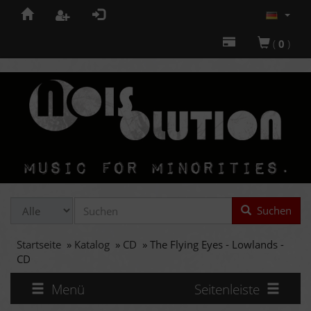
(
0
)
Suchen
Startseite
»
Katalog
»
CD
»
The Flying Eyes - Lowlands -
CD
Menü
Seitenleiste