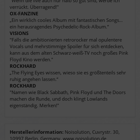
"Wenn die live auch nur halb so gut sind, werde ich
verrückt. Überragend!"
OX-FANZINE
„Ein wirklich cooles Album mit fantastischen Songs…
ein herausragendes Psychedelic-Rock-Album.“
VISIONS
"Falls die ambitionierten retrorocker mal opulentere
Vocals und mehrstimmige Spoiler für sich entdecken,
kann aus dem alten Schwarz-weiß-TV noch großes Pink
Floyd Kino werden."
ROCKHARD
„The Flying Eyes wissen, wieso sie es größtenteils sehr
ruhig angehen lassen.“
ROCKHARD
"Namen wie Black Sabbath, Pink Floyd und The Doors
machen die Runde, und doch klingt Lowlands
eigenständig. Merken!"
Herstellerinformation:
Noisolution, Cuvrystr. 30,
10997 Berlin, Germany, www.noisolution.de