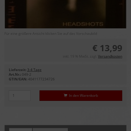
Für eine größere Ansicht klicken Sie auf das Vorschaubild
€ 13,99
inkl. 19 % MwSt. zzgl.
Versandkosten
Lieferzeit:
3-4 Tage
Art.Nr.:
049-2
GTIN/EAN:
4041177234726
In den Warenkorb