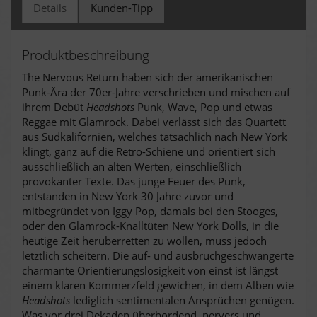
Details
Kunden-Tipp
Produktbeschreibung
The Nervous Return haben sich der amerikanischen
Punk-Ära der 70er-Jahre verschrieben und mischen auf
ihrem Debüt
Headshots
Punk, Wave, Pop und etwas
Reggae mit Glamrock. Dabei verlässt sich das Quartett
aus Südkalifornien, welches tatsächlich nach New York
klingt, ganz auf die Retro-Schiene und orientiert sich
ausschließlich an alten Werten, einschließlich
provokanter Texte. Das junge Feuer des Punk,
entstanden in New York 30 Jahre zuvor und
mitbegründet von Iggy Pop, damals bei den Stooges,
oder den Glamrock-Knalltüten New York Dolls, in die
heutige Zeit herüberretten zu wollen, muss jedoch
letztlich scheitern. Die auf- und ausbruchgeschwängerte
charmante Orientierungslosigkeit von einst ist längst
einem klaren Kommerzfeld gewichen, in dem Alben wie
Headshots
lediglich sentimentalen Ansprüchen genügen.
Was vor drei Dekaden überbordend, pervers und