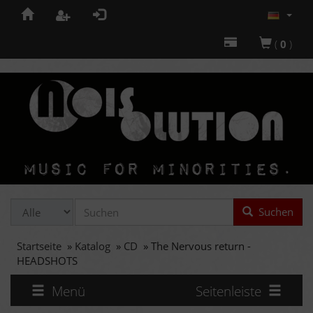
(
0
)
Suchen
Startseite
»
Katalog
»
CD
»
The Nervous return -
HEADSHOTS
Menü
Seitenleiste