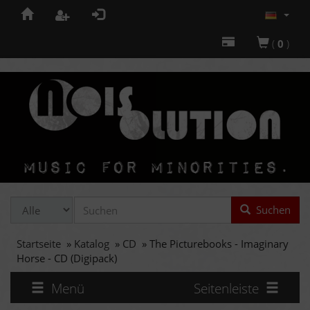
(
0
)
Suchen
Startseite
»
Katalog
»
CD
»
The Picturebooks - Imaginary
Horse - CD (Digipack)
Menü
Seitenleiste