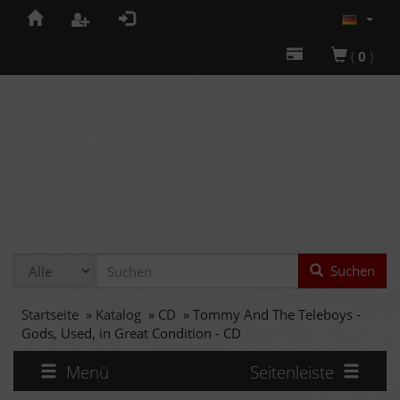
(
0
)
Suchen
Startseite
»
Katalog
»
CD
»
Tommy And The Teleboys -
Gods, Used, in Great Condition - CD
Menü
Seitenleiste