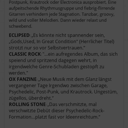
Postpunk, Krautrock oder Electronica ausprobiert. Eine
aufpeitschende Rhythmusgruppe und fiebrig-flirrende
Gitarren verhindern jede Stagnation. Tanzbar, groovy,
wild und voller Melodien. Dann wieder relaxt und
schwebend.
ECLIPSED
„Es könnte nicht spannender sein,
:
„Gods,Used, In Great Condition“ (Herrlicher Titel)
strotzt nur so vor Selbstvertrauen.“
CLASSIC ROCK
"…ein aufregendes Album, das sich
:
speiend und spritzend dagegen wehrt, in
irgendwelche Genre-Schubladen gestopft zu
werden."
OX FANZINE
„Neue Musik mit dem Glanz längst
:
vergangener Tage Irgendwo zwischen Garage,
Psychedelic, Post-Punk, und Krautrock. Ungestüm,
zügellos, überdreht.“
ROLLING STONE
„Das verschmitzte, mal
:
verschwitzte Debüt dieser Psychedelic-Rock-
Formation…platzt fast vor Ideenreichtum.“