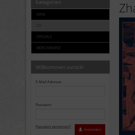
Kategorien
Zh
VINYL
CD
SPECIALS
MERCHANDISE
Willkommen zurück!
E-Mail-Adresse:
Passwort:
Passwort vergessen?
Anmelden