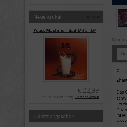
Neue Artikel
mehr
»
Yeast Machine - Bad Milk - LP
Für eine 
Det
Pro
Zhaat
€ 22,99
Das Q
inkl. 19 % MwSt. zzgl.
Versandkosten
schwe
verei
Gitar
Zuletzt angesehen
INHA
Groove