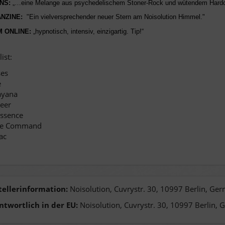
ONS:
„…eine Melange aus psychedelischem Stoner-Rock und wütendem Hardcor
ANZINE:
"Ein vielversprechender neuer Stern am Noisolution Himmel."
M ONLINE:
„hypnotisch, intensiv, einzigartig. Tip!“
ist:
es
e
yana
eer
Essence
ne Command
ac
tellerinformation:
Noisolution, Cuvrystr. 30, 10997 Berlin, Ge
ntwortlich in der EU:
Noisolution, Cuvrystr. 30, 10997 Berlin, 