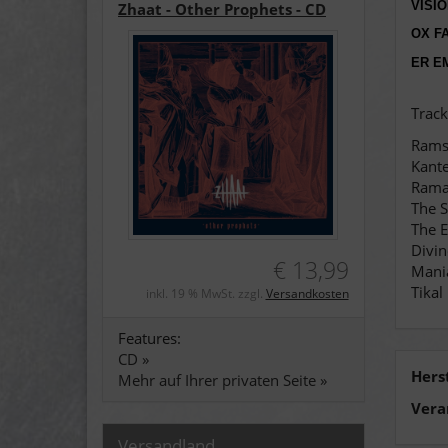
VISI
Zhaat - Other Prophets - CD
OX F
ER E
Trackl
Rams
Kant
Rama
The S
The 
Divi
€ 13,99
Mani
Tikal
inkl. 19 % MwSt. zzgl.
Versandkosten
Features:
CD »
Hers
Mehr auf Ihrer privaten Seite »
Vera
Versandland