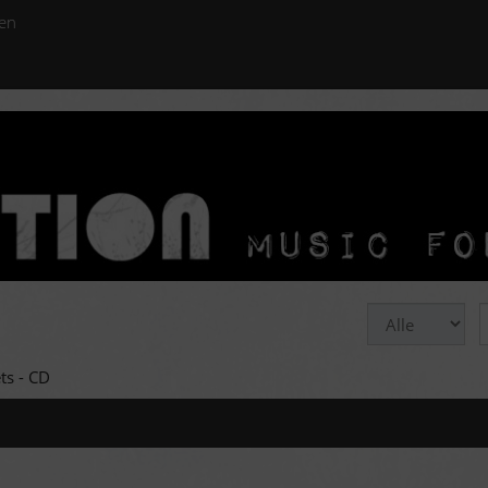
en
ts - CD