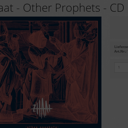
aat - Other Prophets - CD
Lieferze
Art.Nr.: