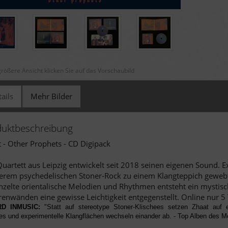
größere Ansicht klicken Sie auf das Vorschaubild
ails
Mehr Bilder
duktbeschreibung
 - Other Prophets - CD Digipack
uartett aus Leipzig entwickelt seit 2018 seinen eigenen Sound. 
rem psychedelischen Stoner-Rock zu einem Klangteppich gewebt, 
nzelte orientalische Melodien und Rhythmen entsteht ein mystis
renwänden eine gewisse Leichtigkeit entgegenstellt. Online nur 5
RD INMUSIC:
"Statt auf stereotype Stoner-Klischees setzen Zhaat auf 
s und experimentelle Klangflächen wechseln einander ab. - Top Alben des M