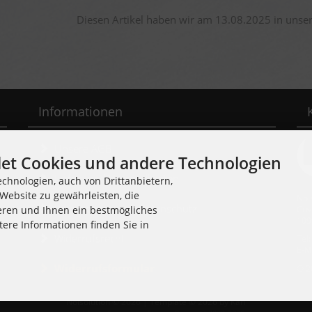
Diesen Artikel haben wir am 13.08.2025 in uns
Informationen
Unsere AGB
et Cookies und andere Technologien
Liefer- und Versandkosten
chnologien, auch von Drittanbietern,
Website zu gewährleisten, die
Noi
Privatsphäre und Datenschutz
Cuv
eren und Ihnen ein bestmögliches
109
tere Informationen finden Sie in
Widerrufsrecht
Tel
E-M
Widerrufsformular
© 2
Noisolution © 2026 | Template © 2026 by Karl