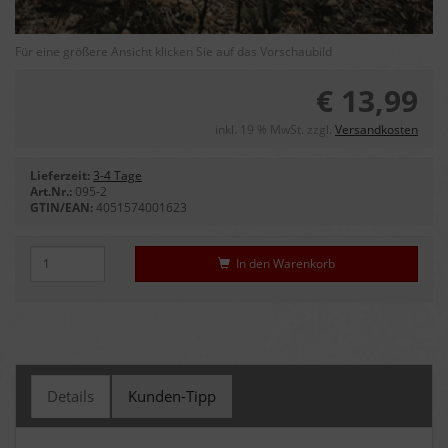
Für eine größere Ansicht klicken Sie auf das Vorschaubild
€ 13,99
inkl. 19 % MwSt. zzgl.
Versandkosten
Lieferzeit:
3-4 Tage
Art.Nr.:
095-2
GTIN/EAN:
4051574001623
In den Warenkorb
Details
Kunden-Tipp