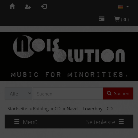
(
0
)
Suchen
Startseite
»
Katalog
»
CD
»
Navel - Loverboy - CD
Menü
Seitenleiste