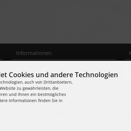
Informationen
Unsere AGB
et Cookies und andere Technologien
Liefer- und Versandkosten
chnologien, auch von Drittanbietern,
Website zu gewährleisten, die
Noi
Privatsphäre und Datenschutz
Cuv
eren und Ihnen ein bestmögliches
109
tere Informationen finden Sie in
Widerrufsrecht
Tel
E-M
Widerrufsformular
© 2