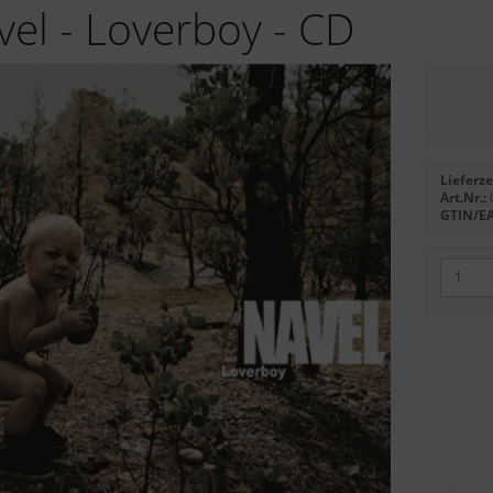
vel - Loverboy - CD
Lieferze
Art.Nr.:
GTIN/E