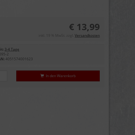
€ 13,99
inkl. 19 % MwSt. zzgl.
Versandkosten
it:
3-4 Tage
095-2
AN:
4051574001623
In den Warenkorb