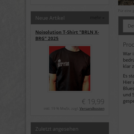
Für eine 
Neue Artikel
mehr
»
Det
Noisolution T-Shirt "BRLN X-
BRG" 2025
Pro
War 
bedrü
klar 
Es st
Hier 
Blues
und S
€ 19,99
gespe
inkl. 19 % MwSt. zzgl.
Versandkosten
Zuletzt angesehen