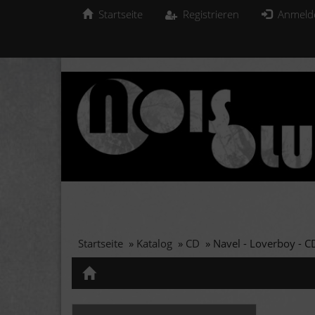
Startseite
Registrieren
Anmeld
Startseite
»
Katalog
»
CD
»
Navel - Loverboy - C