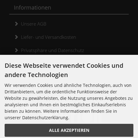
Informationen
Unsere AGB
Liefer- und Versandkosten
Privatsphäre und Datenschutz
Widerrufsrecht
Diese Webseite verwendet Cookies und
andere Technologien
Widerrufsformular
Wir verwenden Cookies und ähnliche Technologien, auch von
Kontakt
Drittanbietern, um die ordentliche Funktionsweise der
Website zu gewährleisten, die Nutzung unseres Angebotes zu
analysieren und Ihnen ein bestmögliches Einkaufserlebnis
bieten zu können. Weitere Informationen finden Sie in
unserer Datenschutzerklärung.
Noisolution
ALLE AKZEPTIEREN
Cuvrystr. 30
10997 Berlin