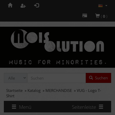
(
0
)
Suchen
Startseite
»
Katalog
»
MERCHANDISE
»
VUG - Logo T-
Shirt
Menü
Seitenleiste