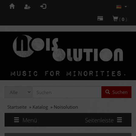
(
0
)
Suchen
Startseite
»
Katalog
»
Noisolution
Menü
Seitenleiste