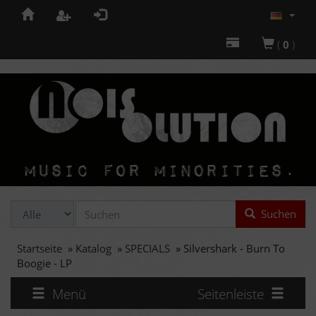
(
0
)
Suchen
Startseite
»
Katalog
»
SPECIALS
»
Silvershark - Burn To
Boogie - LP
Menü
Seitenleiste