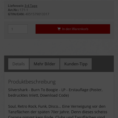
Lieferzeit:
3-4 Tage
Art.Nr.:
171-1
GTIN/EAN:
4051579013317
In den Warenkorb
Details
Mehr Bilder
Kunden-Tipp
Produktbeschreibung
Silvershark - Burn To Boogie - LP - Erstauflage (Poster,
bedrucktes Inlett, Download Code)
Soul, Retro Rock, Funk, Disco... Eine Verneigung vor den
Denn dieses scheiss
Tanzflächen der späten 70er Jahre.
Corona nimmt kein Ende. Clubs und Tanzflächen sind