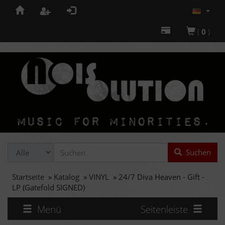
(
0
)
Suchen
Startseite
»
Katalog
»
VINYL
»
24/7 Diva Heaven - Gift -
LP (Gatefold SIGNED)
Menü
Seitenleiste