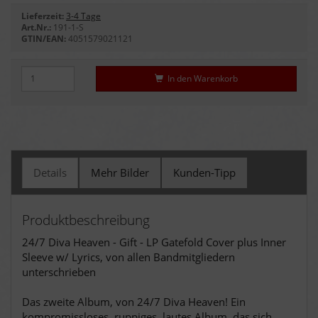
Lieferzeit:
3-4 Tage
Art.Nr.:
191-1-S
GTIN/EAN:
4051579021121
In den Warenkorb
Details
Mehr Bilder
Kunden-Tipp
Produktbeschreibung
24/7 Diva Heaven - Gift - LP Gatefold Cover plus Inner
Sleeve w/ Lyrics, von allen Bandmitgliedern
unterschrieben
Das zweite Album, von 24/7 Diva Heaven! Ein
kompromissloses, ruppiges, lautes Album, das sich