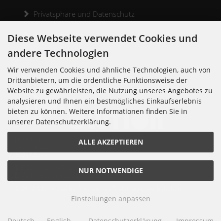
Privatsphäre und Datenschutz
Widerrufsrecht
Diese Webseite verwendet Cookies und
andere Technologien
Widerrufsformular
Wir verwenden Cookies und ähnliche Technologien, auch von
Kontakt
Drittanbietern, um die ordentliche Funktionsweise der
Website zu gewährleisten, die Nutzung unseres Angebotes zu
analysieren und Ihnen ein bestmögliches Einkaufserlebnis
bieten zu können. Weitere Informationen finden Sie in
unserer Datenschutzerklärung.
Noisolution
ALLE AKZEPTIEREN
Cuvrystr. 30
10997 Berlin
Tel: 030 - 610 74 712
NUR NOTWENDIGE
E-Mail: order[at]noisolution[punkt]de
© 2018 Alle Rechte bei Noisolution. Änderungen vorbehalten.
Einstellungen anpassen
Noisolution © 2026 | Template © 2026 by Karl
mod
ified eCommerce Shopsoftware © 2009-2026
Deutsch
English
Datenschutzerklärung
Impressum