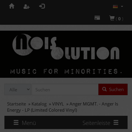
(
0
)
Suchen
Startseite
»
Katalog
»
VINYL
»
Anger MGMT. - Anger Is
Energy - LP (Limited Colored Vinyl)
Menü
Seitenleiste