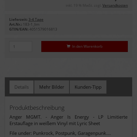
inkl. 19 % MwSt. zzgl.
Versandkosten
Lieferzeit:
3-4 Tage
Art.Nr.:
183-1_lim
GTIN/EAN:
4051579016813
In den Warenkorb
Details
Mehr Bilder
Kunden-Tipp
Produktbeschreibung
Anger MGMT. - Anger Is Energy - LP Limitierte
Erstauflage in weißem Vinyl mit Lyric Sheet
File under: Punkrock, Postpunk, Garagenpunk….