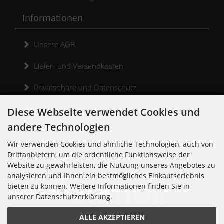
Informationen
Unsere AGB
Liefer- und Versandkosten
Privatsphäre und Datenschutz
Widerrufsrecht
Diese Webseite verwendet Cookies und
andere Technologien
Widerrufsformular
Wir verwenden Cookies und ähnliche Technologien, auch von
Kontakt
Drittanbietern, um die ordentliche Funktionsweise der
Website zu gewährleisten, die Nutzung unseres Angebotes zu
analysieren und Ihnen ein bestmögliches Einkaufserlebnis
bieten zu können. Weitere Informationen finden Sie in
unserer Datenschutzerklärung.
Noisolution
ALLE AKZEPTIEREN
Cuvrystr. 30