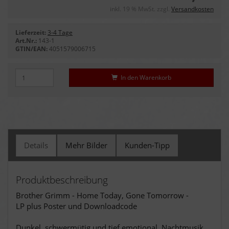
inkl. 19 % MwSt. zzgl.
Versandkosten
Lieferzeit:
3-4 Tage
Art.Nr.:
143-1
GTIN/EAN:
4051579006715
In den Warenkorb
Details
Mehr Bilder
Kunden-Tipp
Produktbeschreibung
Brother Grimm - Home Today, Gone Tomorrow -
LP plus Poster und Downloadcode
Dunkel, schwermütig und tief emotional. Nachtmusik.