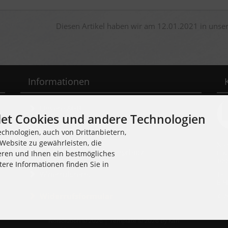
Diesen Artikel haben wir am 12.01.2021 in uns
Informationen
Unsere AGB
et Cookies und andere Technologien
Liefer- und Versandkosten
chnologien, auch von Drittanbietern,
Website zu gewährleisten, die
Noi
Privatsphäre und Datenschutz
Cuv
eren und Ihnen ein bestmögliches
109
tere Informationen finden Sie in
Widerrufsrecht
Tel
E-M
Widerrufsformular
© 2
Noisolution © 2026 | Template © 2026 by Karl