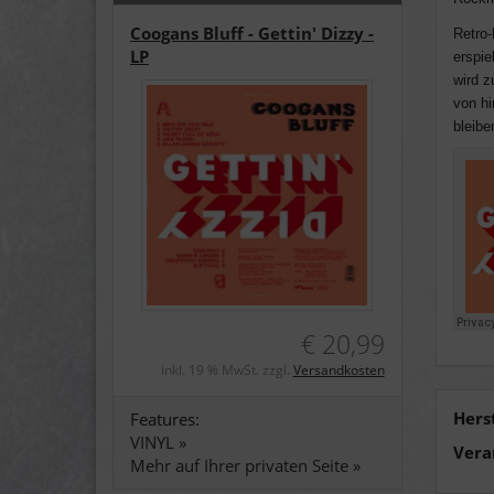
Coogans Bluff - Gettin' Dizzy -
Retro-
LP
erspie
wird z
von hi
bleibe
€ 20,99
inkl. 19 % MwSt. zzgl.
Versandkosten
Hers
Features:
VINYL »
Vera
Mehr auf Ihrer privaten Seite »