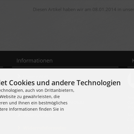
Diesen Artikel haben wir am 08.01.2014 in uns
Informationen
Unsere AGB
et Cookies und andere Technologien
Liefer- und Versandkosten
chnologien, auch von Drittanbietern,
Website zu gewährleisten, die
Noi
Privatsphäre und Datenschutz
Cuv
eren und Ihnen ein bestmögliches
109
tere Informationen finden Sie in
Widerrufsrecht
Tel
E-M
Widerrufsformular
© 2