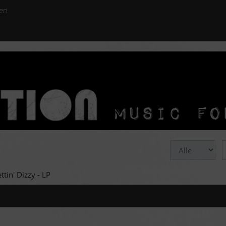
en
ttin' Dizzy - LP