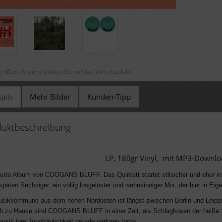
größere Ansicht klicken Sie auf das Vorschaubild
ails
Mehr Bilder
Kunden-Tipp
duktbeschreibung
LP, 180gr Vinyl, mit MP3-Downl
erte Album von COOGANS BLUFF. Das Quintett startet stilsicher und eher in z
 späten Sechziger, ein völlig losgelöster und wahnsinniger Mix, der hier in Eige
sikkommune aus dem hohen Nordosten ist längst zwischen Berlin und Leipzig
ch zu Hause sind COOGANS BLUFF in einer Zeit, als Schlaghosen der heiße S
sik ihre Jungfräulichkeit gerade verloren hatte.