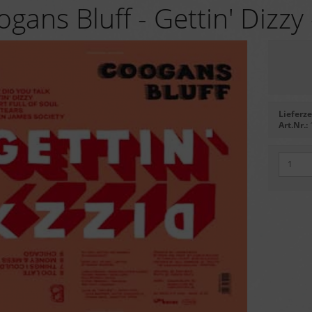
gans Bluff - Gettin' Dizzy 
Lieferze
Art.Nr.: