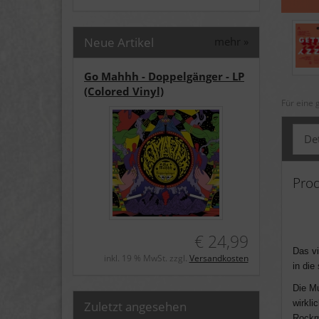
Neue Artikel
mehr
»
Go Mahhh - Doppelgänger - LP
(Colored Vinyl)
Für eine 
Det
Pro
€ 24,99
Das vi
inkl. 19 % MwSt. zzgl.
Versandkosten
in die
Die Mu
wirkli
Zuletzt angesehen
Rockmu